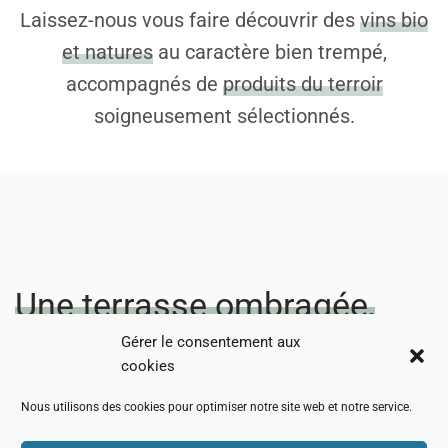
Laissez-nous vous faire découvrir des
vins bio
et natures
au caractère bien trempé,
accompagnés de
produits du terroir
soigneusement sélectionnés.
Une terrasse ombragée,
loin des rues passantes
Gérer le consentement aux
cookies
colmariennes
Nous utilisons des cookies pour optimiser notre site web et notre service.