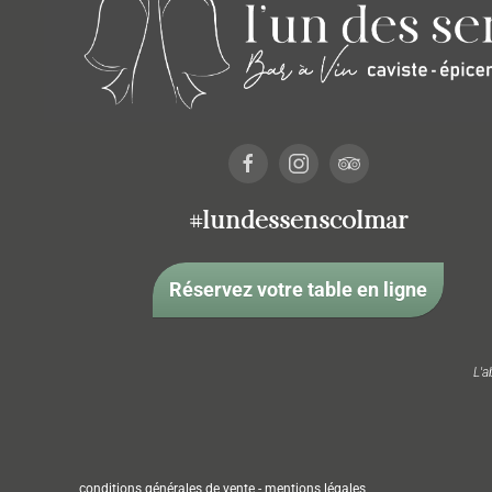
#lundessenscolmar
Réservez votre table en ligne
L'a
conditions générales de vente
-
mentions légales