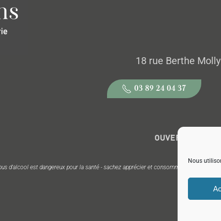
18 rue Berthe Mol
03 89 24 04 37
OUVERT DU MARDI
Nous utiliso
bus d'alcool est dangereux pour la santé - sachez apprécier et consommer avec modérat
Ac