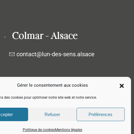
Colmar – Alsace
ly -
contact@lun-des-sens.alsace
 AU SAMEDI, DE 17H À 23H.
Gérer le consentement aux cookies
ns des cookies pour optimiser notre site web et notre service.
ion.
cepter
Refuser
Préférences
Politique de cookies
Mentions légales
Tous droits réservés
@attitudedigitale
@communicavin