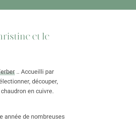
ristine et le
erber
.. Accueilli par
électionner, découper,
 chaudron en cuivre.
que année de nombreuses