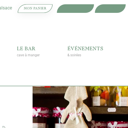
alsace
MON PANIER
MON COMPTE
RÉSERVER
LE BAR
ÉVÉNEMENTS
cave à manger
& soirées