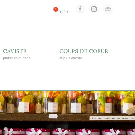
0,00
€
CAVISTE
COUPS DE COEUR
plaisir épicuriens
et plus encore