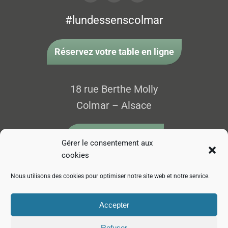
#lundessenscolmar
Réservez votre table en ligne
18 rue Berthe Molly
Colmar – Alsace
03 89 24 04 37
Gérer le consentement aux
cookies
contact@lun-des-sens.alsace
Nous utilisons des cookies pour optimiser notre site web et notre service.
OUVERT DU MARDI AU SAMEDI,
DE 17H À 23H.
Accepter
L'abus d'alcool est dangereux pour la santé - sachez apprécier et consommer avec
Refuser